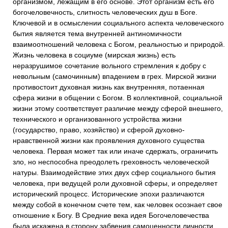
организмом, лежащим в его основе. Этот организм есть его
богочеловечность, слитность человеческих душ в Боге.
Ключевой и в осмыслении социального аспекта человеческого
бытия является тема внутренней антиномичности
взаимоотношений человека с Богом, реальностью и природой.
Жизнь человека в социуме (мирская жизнь) есть
неразрушимое сочетание вольного стремления к добру с
невольным (самочинным) впадением в грех. Мирской жизни
противостоит духовная жизнь как внутренняя, потаенная
сфера жизни в общении с Богом. В коллективной, социальной
жизни этому соответствует различие между сферой внешнего,
технического и организованного устройства жизни
(государство, право, хозяйство) и сферой духовно-
нравственной жизни как проявления духовного существа
человека. Первая может так или иначе сдержать, ограничить
зло, но неспособна преодолеть греховность человеческой
натуры. Взаимодействие этих двух сфер социального бытия
человека, при ведущей роли духовной сферы, и определяет
исторический процесс. Исторические эпохи различаются
между собой в конечном счете тем, как человек осознает свое
отношение к Богу. В Средние века идея Богочеловечества
была искажена в сторону забвения самоценности личности,