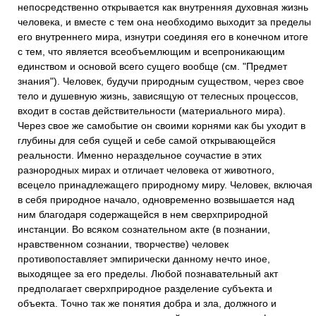
непосредственно открывается как внутренняя духовная жизнь
человека, и вместе с тем она необходимо выходит за пределы
его внутреннего мира, изнутри соединяя его в конечном итоге
с тем, что является всеобъемлющим и всепроникающим
единством и основой всего сущего вообще (см. "Предмет
знания"). Человек, будучи природным существом, через свое
тело и душевную жизнь, зависящую от телесных процессов,
входит в состав действительности (материального мира).
Через свое же самобытие он своими корнями как бы уходит в
глубины для себя сущей и себе самой открывающейся
реальности. Именно нераздельное соучастие в этих
разнородных мирах и отличает человека от животного,
всецело принадлежащего природному миру. Человек, включая
в себя природное начало, одновременно возвышается над
ним благодаря содержащейся в нем сверхприродной
инстанции. Во всяком сознательном акте (в познании,
нравственном сознании, творчестве) человек
противопоставляет эмпирически данному нечто иное,
выходящее за его пределы. Любой познавательный акт
предполагает сверхприродное разделение субъекта и
объекта. Точно так же понятия добра и зла, должного и