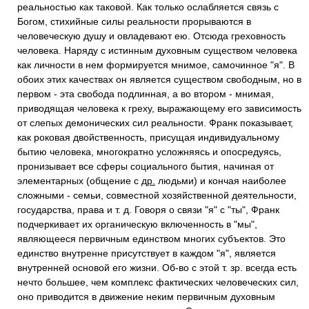
реальностью как таковой. Как только ослабляется связь с
Богом, стихийные силы реальности прорываются в
человеческую душу и овладевают ею. Отсюда греховность
человека. Наряду с истинным духовным существом человека
как личности в нем формируется мнимое, самочинное "я". В
обоих этих качествах он является существом свободным, но в
первом - эта свобода подлинная, а во втором - мнимая,
приводящая человека к греху, выражающему его зависимость
от слепых демонических сил реальности. Франк показывает,
как роковая двойственность, присущая индивидуальному
бытию человека, многократно усложняясь и опосредуясь,
пронизывает все сферы социального бытия, начиная от
элементарных (общение с
др.
людьми) и кончая наиболее
сложными - семьи, совместной хозяйственной деятельности,
государства, права и т. д. Говоря о связи "я" с "ты", Франк
подчеркивает их органическую включенность в "мы",
являющееся первичным единством многих субъектов. Это
единство внутренне присутствует в каждом "я", является
внутренней основой его жизни. Об-во с этой т. зр. всегда есть
нечто большее, чем комплекс фактических человеческих сил,
оно приводится в движение неким первичным духовным