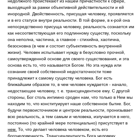
недолжного проистекают из нашей причастности к сфере,
выходящей за рамки объективной действительности и ей
инородной. Двойственность, присущая человеку, проявляется
и в его статусе внутри реальности. В той форме, в к-рой она
непосредственно присуща человеку, реальность сознается им
как несоответствующая его подлинному существу, поскольку
она неполна, частична, а главное - стихийна, хаотична,
безосновна (в чем и состоит субъективность внутренней
жизни). Человек испытывает нужду в безусловно прочной,
самоутвержденной основе для своего существования, и эта
основа есть то, что называется Богом. Но эта нужда или
сознание своей собственной недостаточности тоже
принадлежит к самому существу человека. Бог есть
ближайшим образом то, в чем человек нуждается - начало,
недостающее человеку, т. е. трансцендентное ему. С другой
стороны, Бог столь интимно сроден нам, что только в Нем мы
находим то, что конституирует наше собственное бытие. Бог,
будучи первоисточником и центром реальности, пронизывает
всю реальность, а тем самым и человека, излучается в него,
постоянно (по крайней мере потенциально) присутствует в
нем.
То, что делает человека человеком, есть его
богочеловечность. Трансцендентность Бога человеку