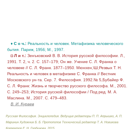
♦
С о ч.:
Реальность и человек. Метафизика человеческого
бытия. Париж, 1956; М., 1997.
◘
Л и т.:
Зенъковский В. В. История русской философии. Л.,
1991. Т. 2, ч. 2. С. 157–179; Он же. Учение С. Л. Франка о
человеке // С. Л. Франк. 1877–1950. Мюнхен,\Ш;Резвых Т. Н.
Реальность и человек в метафизике С. Франка // Вестник
Московского ун-та. Сер. 7. Философия. 1992.№ 5,Бубайер Ф.
С. Л. Франк: Жизнь и творчество русского философа. М., 2001.
С. 249–253; История русской философии / Под ред. М. А.
Маслина. М., 2007. С. 479–483.
В. И. Кураев
Русская Философия. Энциклопедия
.
Ведущие редакторы П. П. Апрышко, А. П.
Маринин Художник Б. Б. Протопопов Технический редактор Т. А. Новикова
Корректор Е. Н. Горбунова
.
2015
.