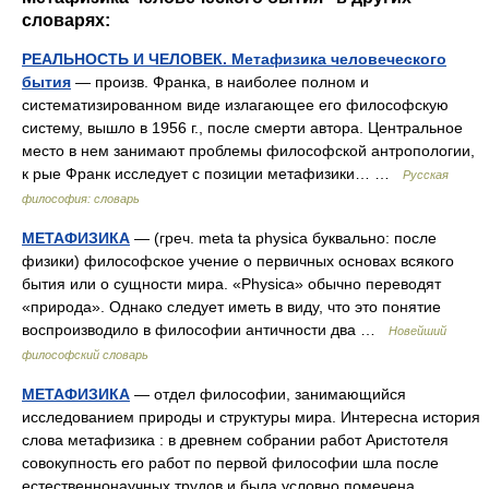
словарях:
РЕАЛЬНОСТЬ И ЧЕЛОВЕК. Метафизика человеческого
бытия
— произв. Франка, в наиболее полном и
систематизированном виде излагающее его философскую
систему, вышло в 1956 г., после смерти автора. Центральное
место в нем занимают проблемы философской антропологии,
к рые Франк исследует с позиции метафизики… …
Русская
философия: словарь
МЕТАФИЗИКА
— (греч. meta ta physica буквально: после
физики) философское учение о первичных основах всякого
бытия или о сущности мира. «Physica» обычно переводят
«природа». Однако следует иметь в виду, что это понятие
воспроизводило в философии античности два …
Новейший
философский словарь
МЕТАФИЗИКА
— отдел философии, занимающийся
исследованием природы и структуры мира. Интересна история
слова метафизика : в древнем собрании работ Аристотеля
совокупность его работ по первой философии шла после
естественнонаучных трудов и была условно помечена… …