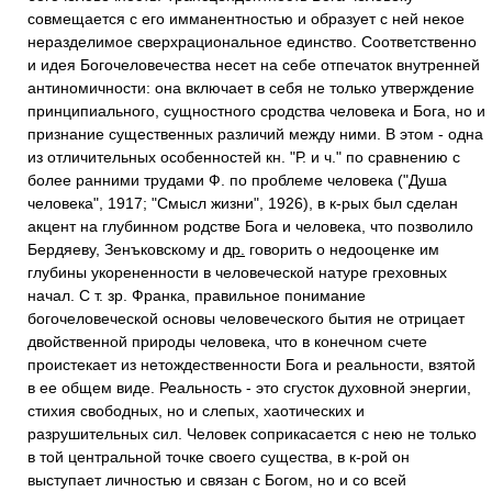
совмещается с его имманентностью и образует с ней некое
неразделимое сверхрациональное единство. Соответственно
и идея Богочеловечества несет на себе отпечаток внутренней
антиномичности: она включает в себя не только утверждение
принципиального, сущностного сродства человека и Бога, но и
признание существенных различий между ними. В этом - одна
из отличительных особенностей кн. "Р. и ч." по сравнению с
более ранними трудами Ф. по проблеме человека ("Душа
человека", 1917; "Смысл жизни", 1926), в к-рых был сделан
акцент на глубинном родстве Бога и человека, что позволило
Бердяеву, Зенъковскому и
др.
говорить о недооценке им
глубины укорененности в человеческой натуре греховных
начал. С т. зр. Франка, правильное понимание
богочеловеческой основы человеческого бытия не отрицает
двойственной природы человека, что в конечном счете
проистекает из нетождественности Бога и реальности, взятой
в ее общем виде. Реальность - это сгусток духовной энергии,
стихия свободных, но и слепых, хаотических и
разрушительных сил. Человек соприкасается с нею не только
в той центральной точке своего существа, в к-рой он
выступает личностью и связан с Богом, но и со всей